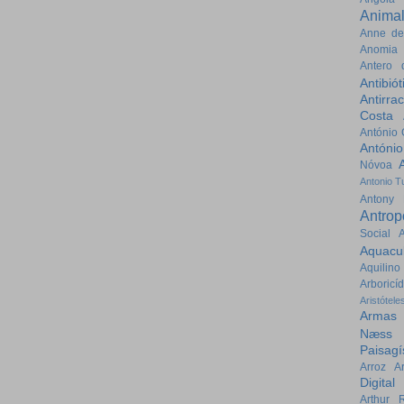
Anima
Anne de
Anomia
Antero 
Antibiót
Antirra
Costa
António 
Antóni
Nóvoa
Antonio Tu
Antony 
Antrop
Social
Aquacul
Aquilin
Arboricíd
Aristótele
Armas 
Næss
Paisagí
Arroz
A
Digital
Arthur 