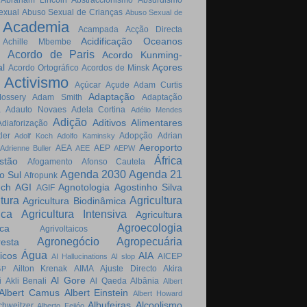
Abraham Lincoln
Abstraccionismo
Absurdismo
exual
Abuso Sexual de Crianças
Abuso Sexual de
Academia
Acampada
Acção Directa
Acidificação Oceanos
Achille Mbembe
Acordo de Paris
Acordo Kunming-
l
Açores
Acordo Ortográfico
Acordos de Minsk
Activismo
Açúcar
Açude
Adam Curtis
Adaptação
ossery
Adam Smith
Adaptação
a
Adauto Novaes
Adela Cortina
Adélio Mendes
Adição
Aditivos Alimentares
Adiaforização
ler
Adopção
Adrian
Adolf Koch
Adolfo Kaminsky
Aeroporto
AEA
AEP
Adrienne Buller
AEE
AEPW
África
stão
Afogamento
Afonso Cautela
Agenda 2030
Agenda 21
do Sul
Afropunk
ech
AGI
Agnotologia
Agostinho Silva
AGIF
tura
Agricultura
Agricultura Biodinâmica
ica
Agricultura Intensiva
Agricultura
Agroecologia
ica
Agrivoltaicos
Agronegócio
Agropecuária
resta
Água
icos
AIA
AICEP
AI Hallucinations
AI slop
Ailton Krenak
AIMA
Ajuste Directo
Akira
GP
Al Gore
i
Akli Benali
Al Qaeda
Albânia
Albert
Albert Camus
Albert Einstein
Albert Howard
Albufeiras
Alcoolismo
chweitzer
Alberto Feijóo