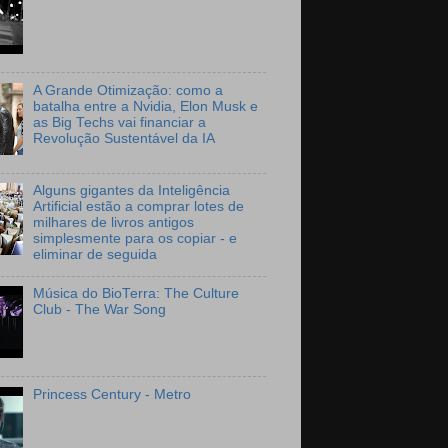
A Grande Otimização: como a
batalha entre a Nvidia, Elon Musk e
as Big Techs vai financiar a
Revolução Sustentável da IA
Alguns gigantes da Inteligência
Artificial estão a comprar lotes de
milhares de livros antigos
simplesmente para os copiar - e
eliminar de seguida
Música do BioTerra: The Culture
Club - The War Song
Princess Century - Metro