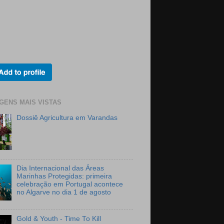
GENS MAIS VISTAS
Dossiê Agricultura em Varandas
Dia Internacional das Áreas
Marinhas Protegidas: primeira
celebração em Portugal acontece
no Algarve no dia 1 de agosto
Gold & Youth - Time To Kill