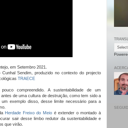
TRANS
Powere
entejo, em Setembro 2021.
ACERCA
o Cunhal Sendim, produzido no contexto do projecto
cológicas
TRAECE
pouco compreendido. A sustentabilidade de um
te antes de uma cultura de destruição, como tem sido a
 um exemplo disso, desse limite necessário para a
mo.
SEGUI
 da
Herdade Freixo do Meio
é extender o montado à
ocurar sair desse limbo redutor da sustentabilidade e
os que virão.