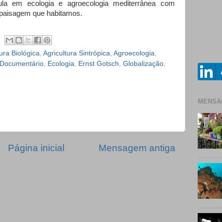
ula em ecologia e agroecologia mediterrânea com
 paisagem que habitamos.
tura Biológica
,
Agricultura Sintrópica
,
Agroecologia
,
Documentário
,
Ecologia
,
Ernst Gotsch
,
Globalização
,
MENSA
Página inicial
Mensagem antiga