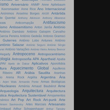
lismo
Aniversário
ANMP
Anne Apllebaum
Ano Internacional
 Keersmaeker
Anne Rice
Antártida
Anónimos
Anselmo Borges
ANSR
de Quental
Anthony Atkinson
Anthony Albanese
Antifascismo
icos
Anticorrupção
cismo
Antissemitismo
António
Anton Janša
António Damásio
António Galopim Carvalho
Garcia Pereira
António Gedeão
Antonio Gramsci
o Guterres
António Lobo Antunes
António
António Salazar
António Seguro
António Sérgio
António Variações
riel
António Vieira
Antony Beevor
Antropoceno
Antropocentrismo
Hegarty
ologia
Antroposofia
APA
Apartheid
Apatia
Aplicativos
APAV
Aporofobia
Apelo de Dakar
Aquecimento Global
tura
Aquíferos
AR
Arábia Saudita
o Ribeiro
Aranhas
Argentina
Ária
io
Arena Rock
Argélia
Armas Biológicas
s
Arjen Wals
Armando Ponte
Nucleares
Arne
Arménia
Arnaud Baubérot
Arquitectura
Arqueologia
Arquitectura
stica
Arquitectura Sustentável
Arrojamentos
Art Pop
Art Rock
Art-punk
Arte
rsénico
Artesanato
Artes Marciais
Artem Savinovsky
Rimbaud
Arthur Schopenhauer
Arthur Tansley