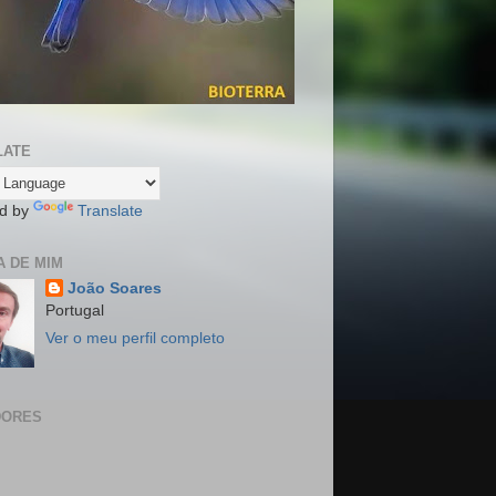
LATE
d by
Translate
 DE MIM
João Soares
Portugal
Ver o meu perfil completo
DORES