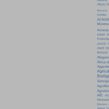
Abuso S
Menores
Acédia
ACNUR
Montrea
Acracia
Adam M
Profund
ADENE
Adolf Hit
Borland
Afegani
África 
Aggrot
Agricul
Biológ
Sintróp
Agroflo
Agrotóx
AIE
AI
Miyawak
Bandura
Albert S