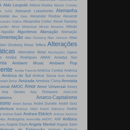
s
Aldo Leopold
Aldous Huxley
Aleister Crowley
Alemanha
Aleksandr Lukashenko
ar Vučić
liatski
Alexander Rüstow
Alexandr
Alex Karp
Alexandria Cortez
Alexei Navalny
exandre Kojève
Alfredo
andler
Alfred Whitehead
Alfredo Bonanno
Algoritmos
Alienação
Algodão
Alienação
limentação
Allan
Allan Ginsberg
Allan Johnson
Alterações
llen Ginsberg
Almaz Teffera
áticas
Alternative Metal
Alucinações Digitais
o
Amália Rodrigues
AMAN
Amartya Sen
nia
Ambient Music
Ambient Pop
ente
América Central
América
Amelia Fawcett
América do Sul
e
Amílcar Sousa
Amin Maalouf
Amizade
Amnistia
Amnésia Cívica
itabh Behar
Amor
cional
AMOC
Amor Universal
Amory
Ana Gomes
Ana Primavesi
ANACOM
Anarco-Capitalismo
etismo
uismo
André Durville
André Gorz
André Barata
Ventura
Andrei
Andreas Malm
Andrei Sakharov
Andrew Eldritch
y
Andreis Babiš
Andrew Jackson
Anfibios
Androginia
ANF
itke
Anemofilia
ANEPC
Angela Merkel
Angela Davis
Angela Saini
rter
Animais de Estimação
Animais Exóticos