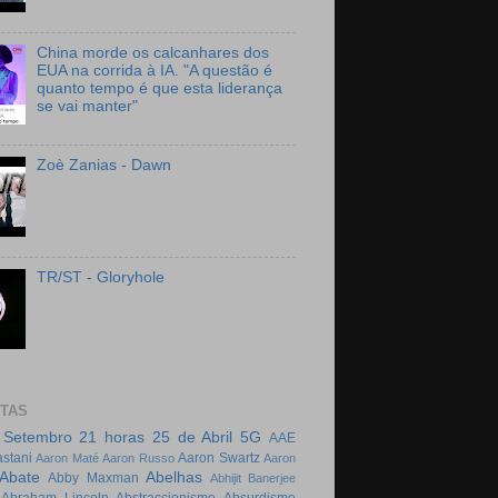
China morde os calcanhares dos
EUA na corrida à IA. "A questão é
quanto tempo é que esta liderança
se vai manter"
Zoè Zanias - Dawn
TR/ST - Gloryhole
ETAS
 Setembro
21 horas
25 de Abril
5G
AAE
stani
Aaron Swartz
Aaron Maté
Aaron Russo
Aaron
Abate
Abelhas
Abby Maxman
Abhijit Banerjee