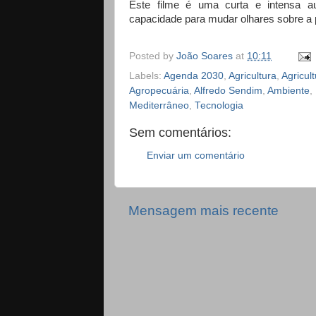
Este filme é uma curta e intensa a
capacidade para mudar olhares sobre a
Posted by
João Soares
at
10:11
Labels:
Agenda 2030
,
Agricultura
,
Agricul
Agropecuária
,
Alfredo Sendim
,
Ambiente
,
Mediterrâneo
,
Tecnologia
Sem comentários:
Enviar um comentário
Mensagem mais recente