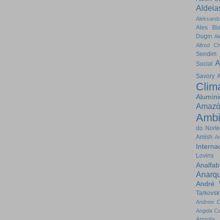
Aldeia
Aleksand
Ales Bia
Dugin
Al
Alfred Ch
Sendim
A
Social
Savory
A
Clim
Alumíni
Amazó
Ambi
do Nort
Amish
Am
Interna
Lovins
Analfab
Anarq
André 
Tarkovsk
Andrew O
Angela Ca
Angola