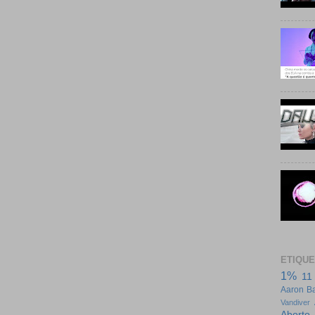
ETIQU
1%
11
Aaron Ba
Vandiver
Aborto